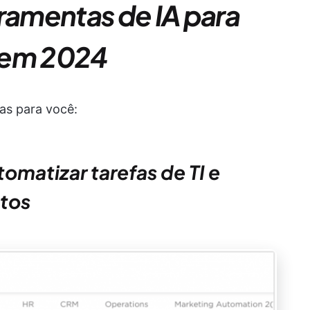
rramentas de IA para
I em 2024
has para você:
tomatizar tarefas de TI e
tos