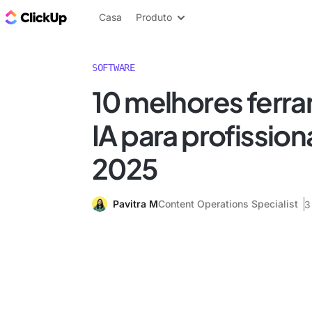
ClickUp Blogue
Casa
Produto
SOFTWARE
10 melhores ferr
IA para profission
2025
Pavitra M
Content Operations Specialist
3