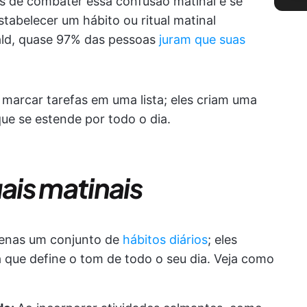
es de combater essa confusão matinal e se
tabelecer um hábito ou ritual matinal
ald, quase 97% das pessoas
juram que suas
 marcar tarefas em uma lista; eles criam uma
ue se estende por todo o dia.
uais matinais
apenas um conjunto de
hábitos diários
; eles
 que define o tom de todo o seu dia. Veja como