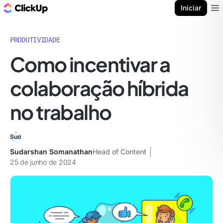
ClickUp Blogue
Iniciar
Ope
PRODUTIVIDADE
Como incentivar a
colaboração híbrida
no trabalho
Sudarshan Somanathan
Head of Content
25 de junho de 2024