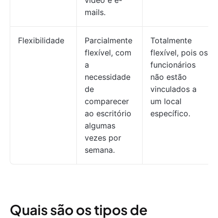
vídeo e e-
mails.
Flexibilidade
Parcialmente
Totalmente
flexível, com
flexível, pois os
a
funcionários
necessidade
não estão
de
vinculados a
comparecer
um local
ao escritório
específico.
algumas
vezes por
semana.
Quais são os tipos de