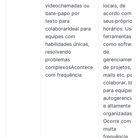
videochamadas ou
locais, de
bate-papo por
acordo com
texto para
seus próprios
colaborarIdeal para
horários. Use
equipes com
ferramentas
habilidades únicas,
como softwar
resolvendo
de
problemas
gerenciamento
complexosAcontece
de projetos, e-
com frequência
mails etc. para
colaborar. Idea
para equipes
autogerenciad
e altamente
organizadas.
Ocorre com
muita
frequência.