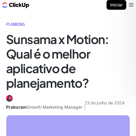
ClickUp Blogue
Iniciar
Ope
PLANNING
Sunsama x Motion:
Qual é o melhor
aplicativo de
planejamento?
13 de junho de 2024
Praburam
Growth Marketing Manager