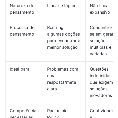
Natureza do
Linear e lógico
Não linear e
pensamento
expansivo
Processo de
Restringir
Concentre-
pensamento
algumas opções
se em gerar
para encontrar a
soluções
melhor solução
múltiplas e
variadas
Ideal para
Problemas com
Questões
uma
indefinidas
resposta/meta
que exigem
clara
soluções
inovadoras
Competências
Raciocínio
Criatividade
necessárias
lógico,
e