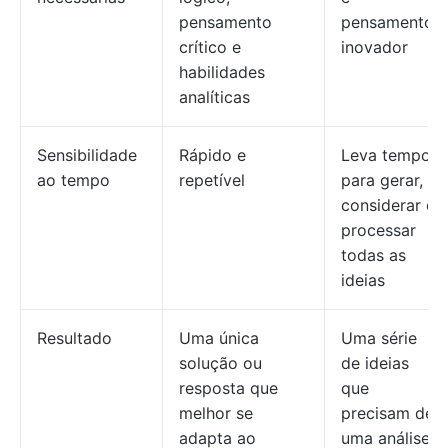
pensamento
pensamento
crítico e
inovador
habilidades
analíticas
Sensibilidade
Rápido e
Leva tempo
ao tempo
repetível
para gerar,
considerar e
processar
todas as
ideias
Resultado
Uma única
Uma série
solução ou
de ideias
resposta que
que
melhor se
precisam de
adapta ao
uma análise