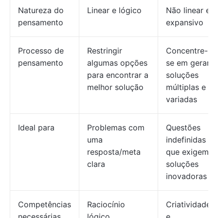
Natureza do
Linear e lógico
Não linear e
pensamento
expansivo
Processo de
Restringir
Concentre-
pensamento
algumas opções
se em gerar
para encontrar a
soluções
melhor solução
múltiplas e
variadas
Ideal para
Problemas com
Questões
uma
indefinidas
resposta/meta
que exigem
clara
soluções
inovadoras
Competências
Raciocínio
Criatividade
necessárias
lógico,
e