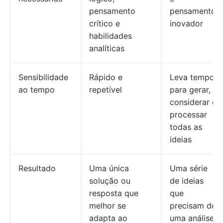
pensamento
pensamento
crítico e
inovador
habilidades
analíticas
Sensibilidade
Rápido e
Leva tempo
ao tempo
repetível
para gerar,
considerar e
processar
todas as
ideias
Resultado
Uma única
Uma série
solução ou
de ideias
resposta que
que
melhor se
precisam de
adapta ao
uma análise