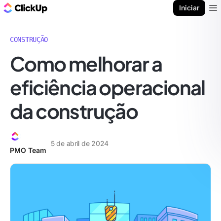
ClickUp Blogue
Iniciar
Ope
CONSTRUÇÃO
Como melhorar a
eficiência operacional
da construção
5 de abril de 2024
PMO Team