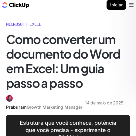
ClickUp Blogue
Iniciar
Ope
MICROSOFT EXCEL
Como converter um
documento do Word
em Excel: Um guia
passo a passo
14 de maio de 2025
Praburam
Growth Marketing Manager
Estrutura que você conhece, potência
que você precisa - experimente o