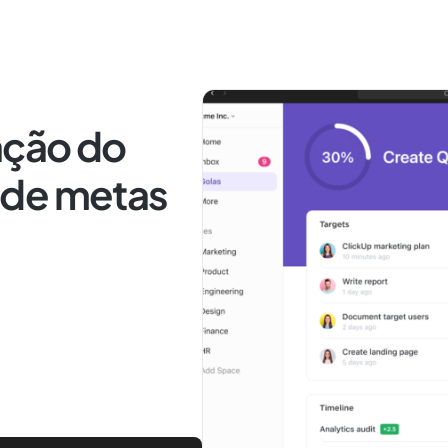
ação do
 de metas