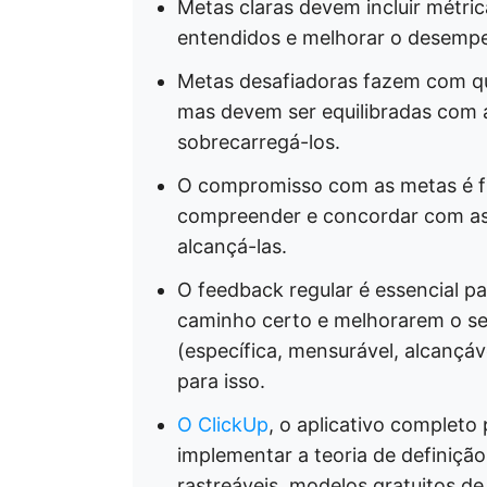
Metas claras devem incluir métric
entendidos e melhorar o desemp
Metas desafiadoras fazem com que
mas devem ser equilibradas com a
sobrecarregá-los.
O compromisso com as metas é f
compreender e concordar com as
alcançá-las.
O feedback regular é essencial p
caminho certo e melhorarem o s
(específica, mensurável, alcançáve
para isso.
O ClickUp
, o aplicativo completo 
implementar a teoria de definiç
rastreáveis, modelos gratuitos d