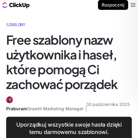
ClickUp Blog
Rozpocznij
Ope
SZABLONY
Free szablony nazw
użytkownika i haseł,
które pomogą Ci
zachować porządek
30 października 2025
Praburam
Growth Marketing Manager
Uporządkuj wszystkie swoje hasła dzięki
temu darmowemu szablonowi.