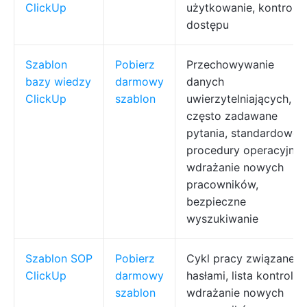
ClickUp
użytkowanie, kontrola
dostępu
Szablon
Pobierz
Przechowywanie
bazy wiedzy
darmowy
danych
ClickUp
szablon
uwierzytelniających,
często zadawane
pytania, standardowe
procedury operacyjne,
wdrażanie nowych
pracowników,
bezpieczne
wyszukiwanie
Szablon SOP
Pobierz
Cykl pracy związane z
ClickUp
darmowy
hasłami, lista kontrolna
szablon
wdrażanie nowych