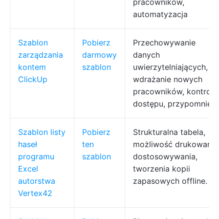
pracowników,
automatyzacja
Szablon
Pobierz
Przechowywanie
zarządzania
darmowy
danych
kontem
szablon
uwierzytelniających,
ClickUp
wdrażanie nowych
pracowników, kontrola
dostępu, przypomnieni
Szablon listy
Pobierz
Strukturalna tabela,
haseł
ten
możliwość drukowania
programu
szablon
dostosowywania,
Excel
tworzenia kopii
autorstwa
zapasowych offline.
Vertex42