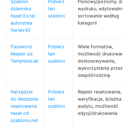
Szablon
Pobierz
Pionowy/poziomy, do
dziennika
ten
wydruku, edytowalny,
haseł Excel
szablon
sortowanie według
autorstwa
kategorii
Vertex42
Password
Pobierz
Wiele formatów,
Keeper od
ten
możliwość drukowania
TemplateLab
szablon
dostosowywania,
wykorzystania przez
zespół/rodzinę.
Narzędzie
Pobierz
Rejestr resetowania,
do śledzenia
ten
weryfikacja, ścieżka
resetowania
szablon
audytu, możliwość
haseł od
edycji/drukowania
szablonu.net