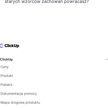
starych wzorców zachowań powracasz?
ClickUp Logo
ClickUp
Ceny
Produkt
Pobierz
Dokumentacja pomocy
Mapa drogowa produktu