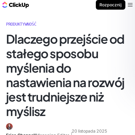
ClickUp Blog
Rozpocznij
Ope
PRODUKTYWNOŚĆ
Dlaczego przejście od
stałego sposobu
myślenia do
nastawienia na rozwój
jest trudniejsze niż
myślisz
20 listopada 2025