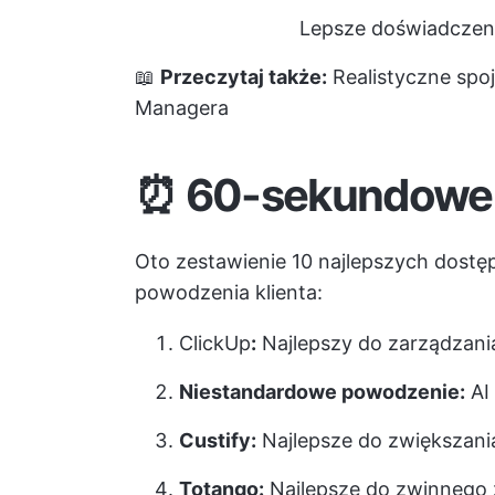
Lepsze doświadczeni
📖
Przeczytaj także:
Realistyczne spo
Managera
⏰ 60-sekundowe
Oto zestawienie 10 najlepszych dostę
powodzenia klienta:
ClickUp
:
Najlepszy do zarządzania
Niestandardowe powodzenie:
AI 
Custify:
Najlepsze do zwiększania
Totango:
Najlepsze do zwinnego 