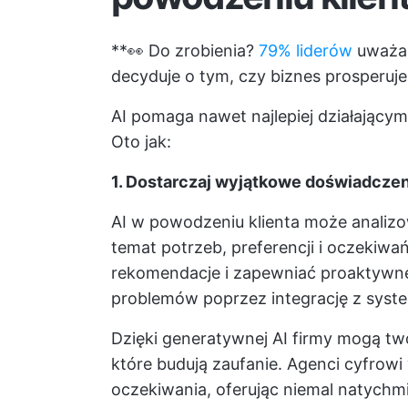
**👀 Do zrobienia?
79% liderów
uważa,
decyduje o tym, czy biznes prosperuje,
AI pomaga nawet najlepiej działającym
Oto jak:
1. Dostarczaj wyjątkowe doświadcze
AI w powodzeniu klienta może analiz
temat potrzeb, preferencji i oczekiw
rekomendacje i zapewniać proaktywne
problemów poprzez integrację z syst
Dzięki generatywnej AI firmy mogą twor
które budują zaufanie. Agenci cyfrowi
oczekiwania, oferując niemal natychmi