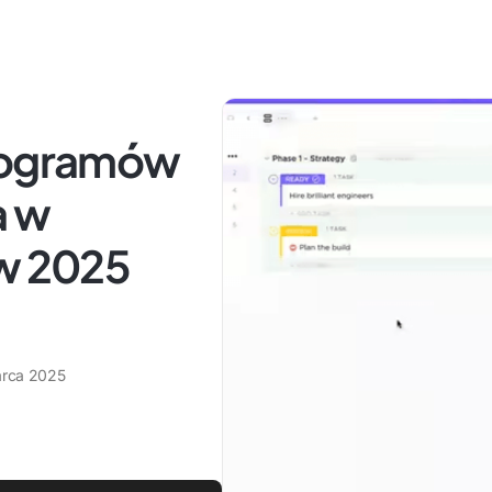
programów
a w
 w 2025
rca 2025