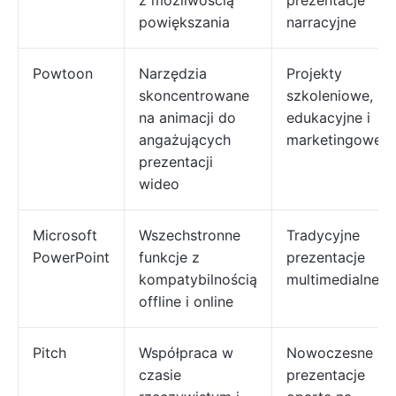
z możliwością
prezentacje
powiększania
narracyjne
Powtoon
Narzędzia
Projekty
skoncentrowane
szkoleniowe,
na animacji do
edukacyjne i
angażujących
marketingowe
prezentacji
wideo
Microsoft
Wszechstronne
Tradycyjne
PowerPoint
funkcje z
prezentacje
kompatybilnością
multimedialne
offline i online
Pitch
Współpraca w
Nowoczesne
czasie
prezentacje