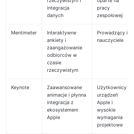
rzeczywistym i
oparte na
integracja
pracy
danych
zespołowej
Mentimeter
Interaktywne
Prowadzący i
ankiety i
nauczyciele
zaangażowanie
odbiorców w
czasie
rzeczywistym
Keynote
Zaawansowane
Użytkownicy
animacje i płynna
urządzeń
integracja z
Apple i
ekosystemem
wysokie
Apple
wymagania
projektowe