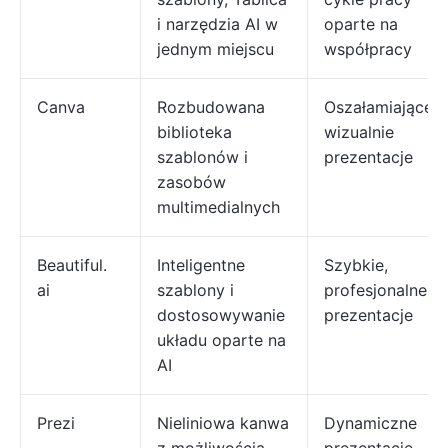
i narzędzia AI w
oparte na
jednym miejscu
współpracy
Canva
Rozbudowana
Oszałamiające
biblioteka
wizualnie
szablonów i
prezentacje
zasobów
multimedialnych
Beautiful.
Inteligentne
Szybkie,
ai
szablony i
profesjonalne
dostosowywanie
prezentacje
układu oparte na
AI
Prezi
Nieliniowa kanwa
Dynamiczne