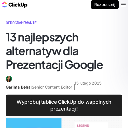
ClickUp Blog
Rozpocznij
Ope
OPROGRAMOWANIE
13 najlepszych
alternatyw dla
Prezentacji Google
15 lutego 2025
Garima Behal
Senior Content Editor
Wypróbuj tablice ClickUp do wspólnych
prezentacji!