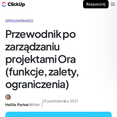
ClickUp Blog
Rozpocznij
Ope
OPROGRAMOWANIE
Przewodnik po
zarządzaniu
projektami Ora
(funkcje, zalety,
ograniczenia)
25 października 2021
Haillie Parker
Writer