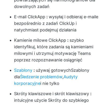
dowolnych zadań
E-mail ClickApp
:
wysyłaj i odbieraj e-maile
bezpośrednio z zadań ClickUp i
natychmiast podejmuj działania
Kamienie milowe ClickApp
:
szybko
identyfikuj, które zadania są kamieniami
milowymi i utrzymuj motywację Teams
poprzez rozpoznawanie osiągnięć
Szablony
:
używaj gotowych
Szablony
dla
Śledzenie problemów
,
Audyty
korporacyjne
i nie tylko
Skróty klawiszowe i skrót klawiszowy
:
intuicyjne użycie
Skróty
do szybkiego