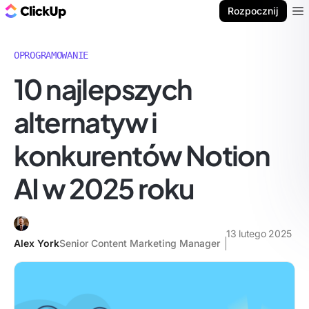
ClickUp Blog
Rozpocznij
Ope
OPROGRAMOWANIE
10 najlepszych
alternatyw i
konkurentów Notion
AI w 2025 roku
13 lutego 2025
Alex York
Senior Content Marketing Manager