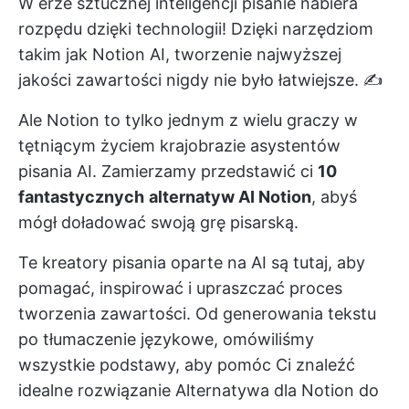
W erze sztucznej inteligencji pisanie nabiera
rozpędu dzięki technologii! Dzięki narzędziom
takim jak Notion AI, tworzenie najwyższej
jakości zawartości nigdy nie było łatwiejsze. ✍️
Ale Notion to tylko
jednym z wielu graczy
w
tętniącym życiem krajobrazie asystentów
pisania AI. Zamierzamy przedstawić ci
10
fantastycznych
alternatyw AI Notion
, abyś
mógł doładować swoją grę pisarską.
Te kreatory pisania oparte na AI są tutaj, aby
pomagać, inspirować i upraszczać proces
tworzenia zawartości. Od generowania tekstu
po tłumaczenie językowe, omówiliśmy
wszystkie podstawy, aby pomóc Ci znaleźć
idealne rozwiązanie
Alternatywa dla Notion
do