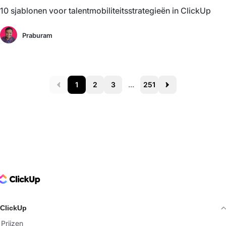
10 sjablonen voor talentmobiliteitsstrategieën in ClickUp
Praburam
1
2
3
...
251
Prev
Next
ClickUp Logo
ClickUp
Prijzen