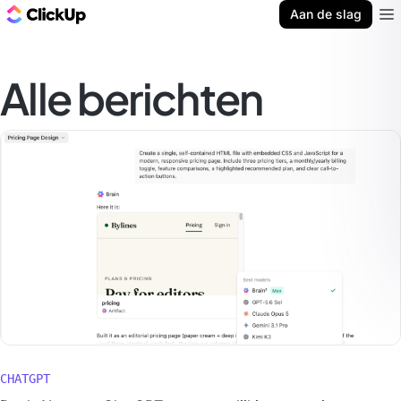
ClickUp Blog
Aan de slag
Ope
Alle berichten
CHATGPT