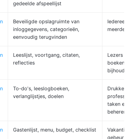
gedeelde afspeellijst
n
Beveiligde opslagruimte van
Iedereen met
inloggegevens, categorieën,
meerdere ac
eenvoudig terugvinden
n
Leeslijst, voortgang, citaten,
Lezers die
reflecties
boeken/doel
bijhouden
n
To-do's, leeslogboeken,
Drukke
verlanglijstjes, doelen
professionals
taken en doe
beheren
n
Gastenlijst, menu, budget, checklist
Vakantieverh
gebeurtenisp