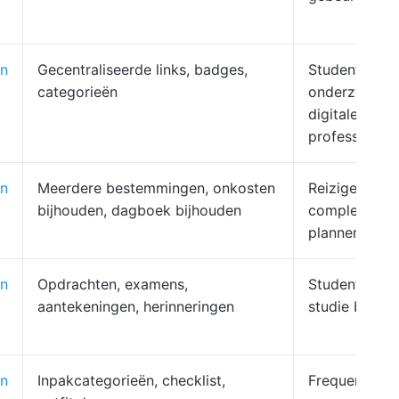
n
Gecentraliseerde links, badges,
Studenten,
categorieën
onderzoekers
digitale
professionals
n
Meerdere bestemmingen, onkosten
Reizigers die
bijhouden, dagboek bijhouden
complexe rei
plannen
n
Opdrachten, examens,
Studenten di
aantekeningen, herinneringen
studie beher
n
Inpakcategorieën, checklist,
Frequente rei