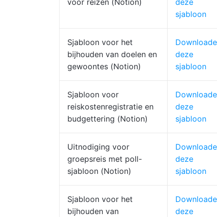
voor reizen (Notion)
deze
sjabloon
Sjabloon voor het
Downloade
bijhouden van doelen en
deze
gewoontes (Notion)
sjabloon
Sjabloon voor
Downloade
reiskostenregistratie en
deze
budgettering (Notion)
sjabloon
Uitnodiging voor
Downloade
groepsreis met poll-
deze
sjabloon (Notion)
sjabloon
Sjabloon voor het
Downloade
bijhouden van
deze