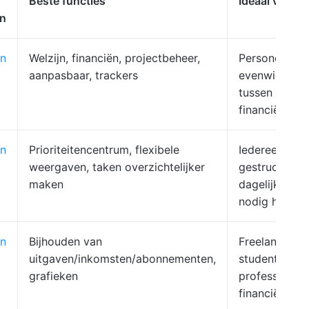
Beste functies
Ideaal voor
n
n
Welzijn, financiën, projectbeheer,
Personen die
aanpasbaar, trackers
evenwicht z
tussen welzij
financiën en 
n
Prioriteitencentrum, flexibele
Iedereen die 
weergaven, taken overzichtelijker
gestructuree
maken
dagelijkse pl
nodig heeft
n
Bijhouden van
Freelancers,
uitgaven/inkomsten/abonnementen,
studenten,
grafieken
professionals
financiën be