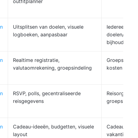
outfitplanner
n
Uitsplitsen van doelen, visuele
Iedereen die
logboeken, aanpasbaar
doelen/gewo
bijhoudt
n
Realtime registratie,
Groepsreizige
valutaomrekening, groepsindeling
kosten delen
n
RSVP, polls, gecentraliseerde
Reisorganisat
reisgegevens
groepsplanne
n
Cadeau-ideeën, budgetten, visuele
Cadeaugever
layout
vakantieplan