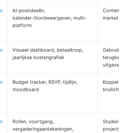
n
AI-postideeën,
Contentmake
kalender-/bordweergaven, multi-
marketingte
platform
n
Visueel dashboard, betaalknop,
Gebruikers d
jaarlijkse kostengrafiek
terugkerende
uitgaven bij
n
Budget tracker, RSVP, tijdlijn,
Koppels die 
moodboard
bruiloft plan
n
Rollen, voortgang,
Studenten di
vergaderingaantekeningen,
project behe