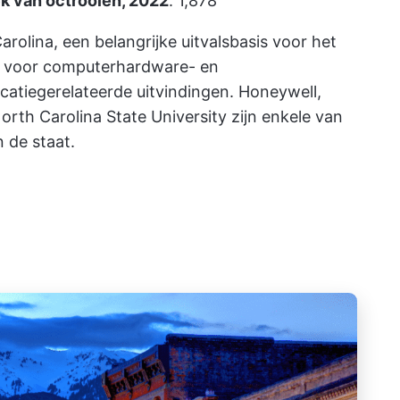
k van octrooien, 2022
: 1,878
rolina, een belangrijke uitvalsbasis voor het
 voor computerhardware- en
tiegerelateerde uitvindingen. Honeywell,
rth Carolina State University zijn enkele van
 de staat.