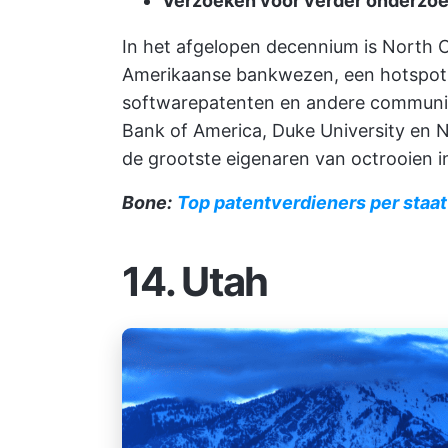
Verzoeken voor verder onderzoe
In het afgelopen decennium is North Ca
Amerikaanse bankwezen, een hotspot
softwarepatenten en andere communica
Bank of America, Duke University en No
de grootste eigenaren van octrooien in
Bone:
Top patentverdieners per staat
14. Utah