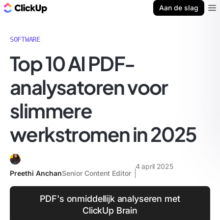
ClickUp Blog
Aan de slag
Ope
SOFTWARE
Top 10 AI PDF-
analysatoren voor
slimmere
werkstromen in 2025
4 april 2025
Preethi Anchan
Senior Content Editor
PDF's onmiddellijk analyseren met
ClickUp Brain