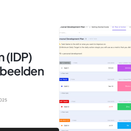
 (IDP)
rbeelden
2025