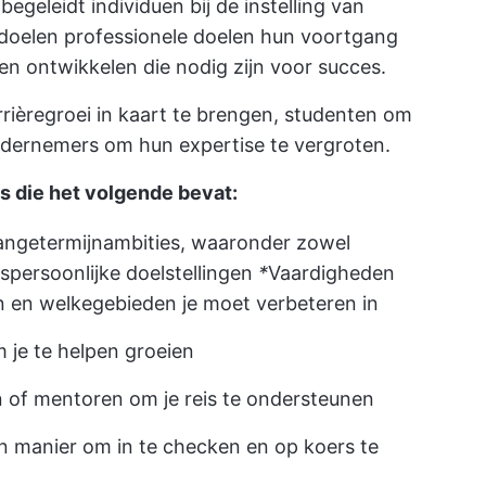
begeleidt individuen bij de instelling van
e doelen
professionele doelen
hun voortgang
en ontwikkelen die nodig zijn voor succes.
ièregroei in kaart te brengen, studenten om
dernemers om hun expertise te vergroten.
s die het volgende bevat:
langetermijnambities, waaronder zowel
es
persoonlijke doelstellingen
*
Vaardigheden
n en welke
gebieden je moet verbeteren
in
m je te helpen groeien
n of mentoren om je reis te ondersteunen
en manier om in te checken en op koers te