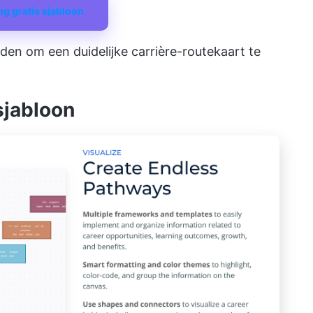
g gratis sjabloon
den om een duidelijke carrière-routekaart te
sjabloon