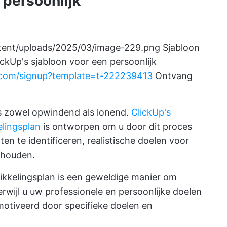
 persoonlijk
ntent/uploads/2025/03/image-229.png
Sjabloon
ickUp's sjabloon voor een persoonlijk
p.com/signup?template=t-222239413
Ontvang
is zowel opwindend als lonend.
ClickUp's
elingsplan
is ontworpen om u door dit proces
en te identificeren, realistische doelen voor
e houden.
wikkelingsplan is een geweldige manier om
erwijl u uw professionele en persoonlijke doelen
emotiveerd door specifieke doelen en