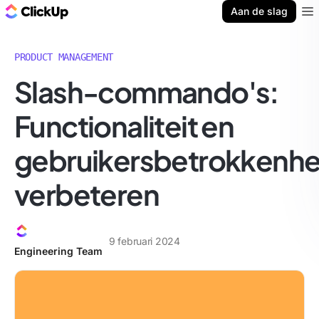
ClickUp Blog
Aan de slag
Ope
PRODUCT MANAGEMENT
Slash-commando's:
Functionaliteit en
gebruikersbetrokkenhe
verbeteren
9 februari 2024
Engineering Team