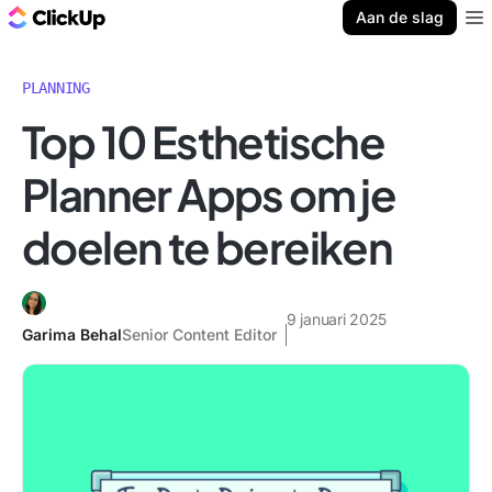
ClickUp Blog
Aan de slag
Ope
PLANNING
Top 10 Esthetische
Planner Apps om je
doelen te bereiken
9 januari 2025
Garima Behal
Senior Content Editor