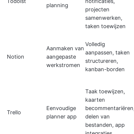
Todoist
notificaties,
planning
projecten
samenwerken,
taken toewijzen
Volledig
Aanmaken van
aanpassen, taken
Notion
aangepaste
structureren,
werkstromen
kanban-borden
Taak toewijzen,
kaarten
Eenvoudige
becommentariëren
Trello
planner app
delen van
bestanden, app
integraties