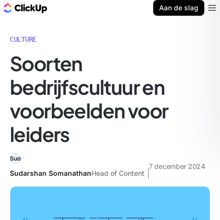
ClickUp Blog
Aan de slag
Ope
CULTURE
Soorten
bedrijfscultuur en
voorbeelden voor
leiders
7 december 2024
Sudarshan Somanathan
Head of Content