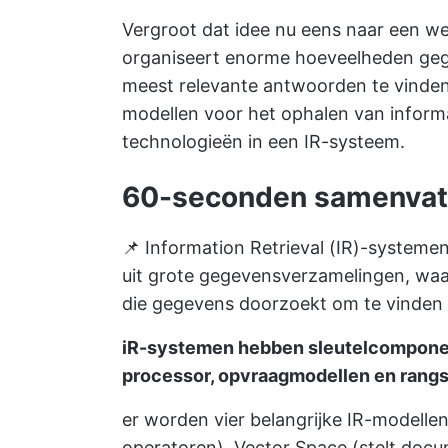
Vergroot dat idee nu eens naar een w
organiseert enorme hoeveelheden geg
meest relevante antwoorden te vinden
modellen voor het ophalen van informa
technologieën in een IR-systeem.
60-seconden samenvat
📌 Information Retrieval (IR)-systemen
uit grote gegevensverzamelingen, waarb
die gegevens doorzoekt om te vinden 
iR-systemen hebben sleutelcomponent
processor, opvraagmodellen en ran
er worden vier belangrijke IR-modell
operatoren), Vector Space (stelt docum