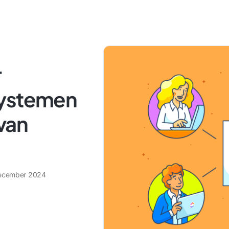
r
systemen
van
ecember 2024