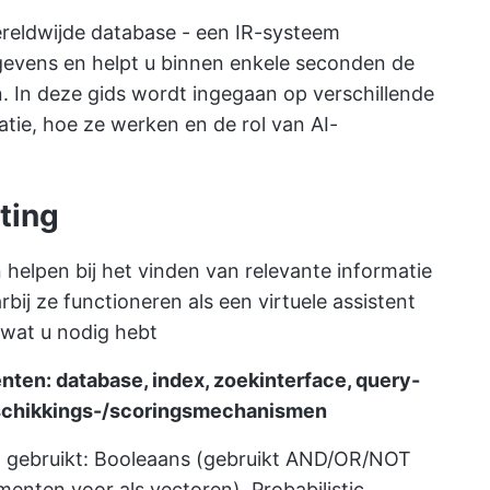
ereldwijde database - een IR-systeem
evens en helpt u binnen enkele seconden de
. In deze gids wordt ingegaan op verschillende
tie, hoe ze werken en de rol van AI-
ting
 helpen bij het vinden van relevante informatie
ij ze functioneren als een virtuele assistent
wat u nodig hebt
en: database, index, zoekinterface, query-
gschikkings-/scoringsmechanismen
en gebruikt: Booleaans (gebruikt AND/OR/NOT
enten voor als vectoren), Probabilistic