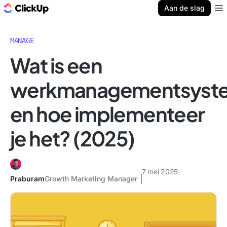
ClickUp Blog
Aan de slag
Ope
MANAGE
Wat is een
werkmanagementsyst
en hoe implementeer
je het? (2025)
7 mei 2025
Praburam
Growth Marketing Manager