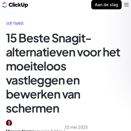
ClickUp Blog
Aan de slag
Ope
SOFTWARE
15 Beste Snagit-
alternatieven voor het
moeiteloos
vastleggen en
bewerken van
schermen
12 mei 2025