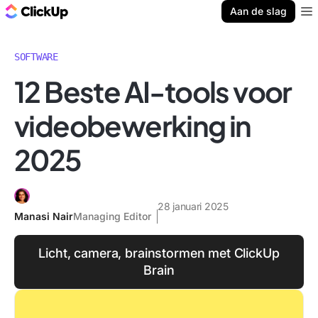
ClickUp Blog
Aan de slag
Ope
SOFTWARE
12 Beste AI-tools voor
videobewerking in
2025
28 januari 2025
Manasi Nair
Managing Editor
Licht, camera, brainstormen met ClickUp
Brain