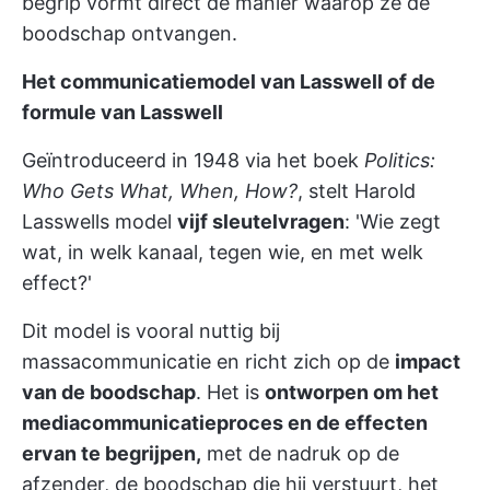
begrip vormt direct de manier waarop ze de
boodschap ontvangen.
Het communicatiemodel van Lasswell of de
formule van Lasswell
Geïntroduceerd in 1948 via het boek
Politics:
Who Gets What, When, How?
, stelt Harold
Lasswells model
vijf sleutelvragen
: 'Wie zegt
wat, in welk kanaal, tegen wie, en met welk
effect?'
Dit model is vooral nuttig bij
massacommunicatie en richt zich op de
impact
van de boodschap
. Het is
ontworpen om het
mediacommunicatieproces en de effecten
ervan te begrijpen,
met de nadruk op de
afzender, de boodschap die hij verstuurt, het