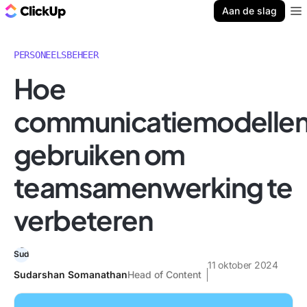
ClickUp Blog
Aan de slag
Ope
PERSONEELSBEHEER
Hoe
communicatiemodelle
gebruiken om
teamsamenwerking te
verbeteren
11 oktober 2024
Sudarshan Somanathan
Head of Content