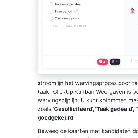
stroomlijn het wervingsproces door ta
taak_
ClickUp Kanban Weergaven
is p
wervingspijplijn. U kunt kolommen ma
zoals
'Gesolliciteerd', 'Taak gedeeld', 
goedgekeurd'
Beweeg de kaarten met kandidaten do