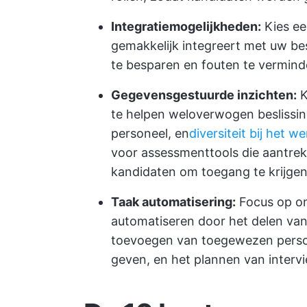
Integratiemogelijkheden:
Kies ee
gemakkelijk integreert met uw b
te besparen en fouten te vermin
Gegevensgestuurde inzichten:
K
te helpen weloverwogen beslissi
personeel, en
diversiteit bij het 
voor assessmenttools die aantrekke
kandidaten om toegang te krijgen
Taak automatisering:
Focus op on
automatiseren door het delen va
toevoegen van toegewezen perso
geven, en het plannen van interv