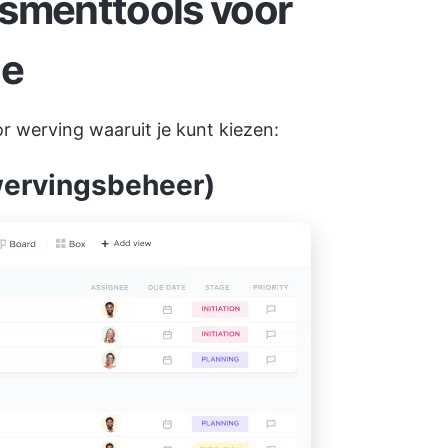
ssmenttools voor
ie
r werving waaruit je kunt kiezen:
 wervingsbeheer)