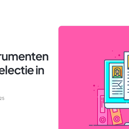
trumenten
lectie in
025