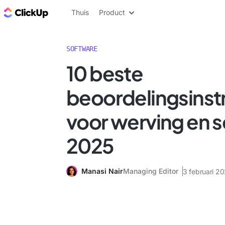
ClickUp Blog
Thuis
Product
SOFTWARE
10 beste
beoordelingsins
voor werving en se
2025
Manasi Nair
Managing Editor
3 februari 2