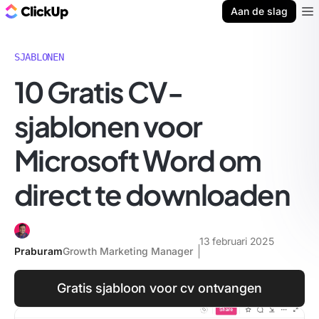
ClickUp Blog
Aan de slag
Ope
SJABLONEN
10 Gratis CV-
sjablonen voor
Microsoft Word om
direct te downloaden
13 februari 2025
Praburam
Growth Marketing Manager
Gratis sjabloon voor cv ontvangen