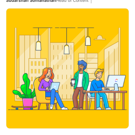
Sudarshan Somanathan
Head of Content