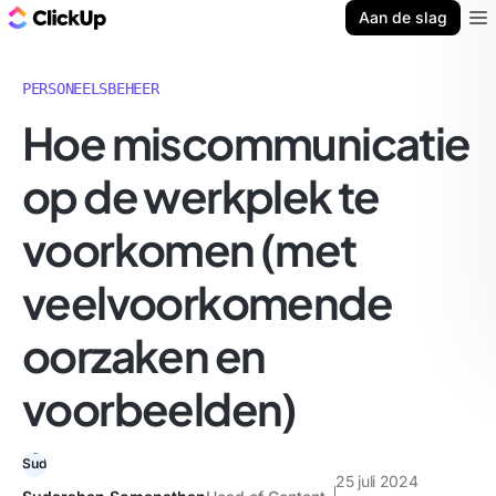
ClickUp Blog
Aan de slag
Ope
PERSONEELSBEHEER
Hoe miscommunicatie
op de werkplek te
voorkomen (met
veelvoorkomende
oorzaken en
voorbeelden)
25 juli 2024