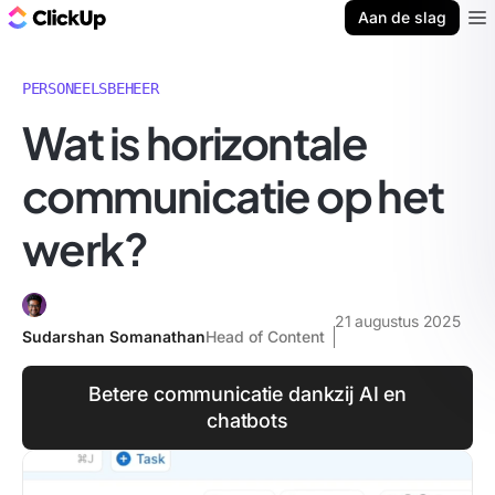
ClickUp Blog
Aan de slag
Ope
PERSONEELSBEHEER
Wat is horizontale
communicatie op het
werk?
21 augustus 2025
Sudarshan Somanathan
Head of Content
Betere communicatie dankzij AI en
chatbots