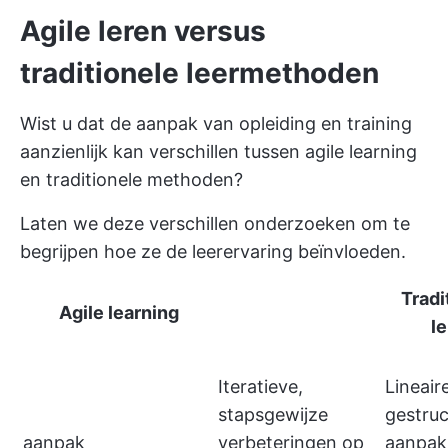
Agile leren versus
traditionele leermethoden
Wist u dat de aanpak van opleiding en training
aanzienlijk kan verschillen tussen agile learning
en traditionele methoden?
Laten we deze verschillen onderzoeken om te
begrijpen hoe ze de leerervaring beïnvloeden.
Tradi
Agile learning
l
Iteratieve,
Lineair
stapsgewijze
gestru
aanpak
verbeteringen op
aanpak