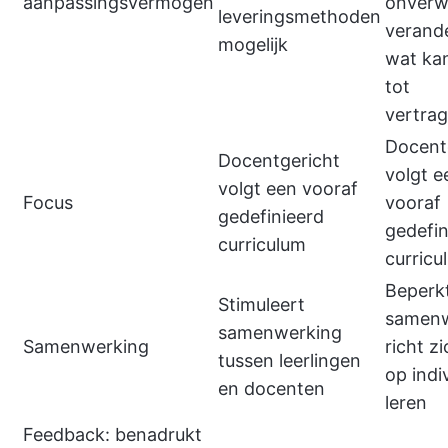
aanpassingsvermogen
onverw
leveringsmethoden
verand
mogelijk
wat kan
tot
vertra
Docent
Docentgericht
volgt e
volgt een vooraf
Focus
vooraf
gedefinieerd
gedefin
curriculum
curricu
Beperk
Stimuleert
samenw
samenwerking
Samenwerking
richt z
tussen leerlingen
op indi
en docenten
leren
Feedback: benadrukt