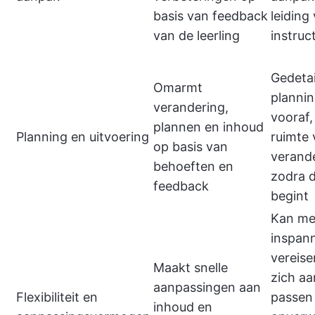
basis van feedback
leiding
van de leerling
instruc
Gedetai
Omarmt
planni
verandering,
vooraf,
plannen en inhoud
Planning en uitvoering
ruimte 
op basis van
verand
behoeften en
zodra d
feedback
begint
Kan me
inspan
vereis
Maakt snelle
zich aa
aanpassingen aan
Flexibiliteit en
passen
inhoud en