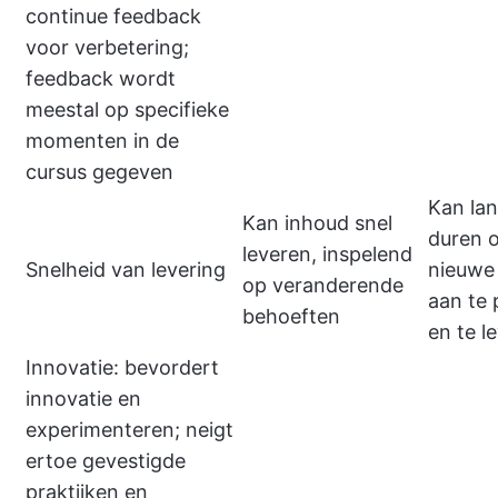
continue feedback
voor verbetering;
feedback wordt
meestal op specifieke
momenten in de
cursus gegeven
Kan la
Kan inhoud snel
duren 
leveren, inspelend
Snelheid van levering
nieuwe
op veranderende
aan te
behoeften
en te l
Innovatie: bevordert
innovatie en
experimenteren; neigt
ertoe gevestigde
praktijken en