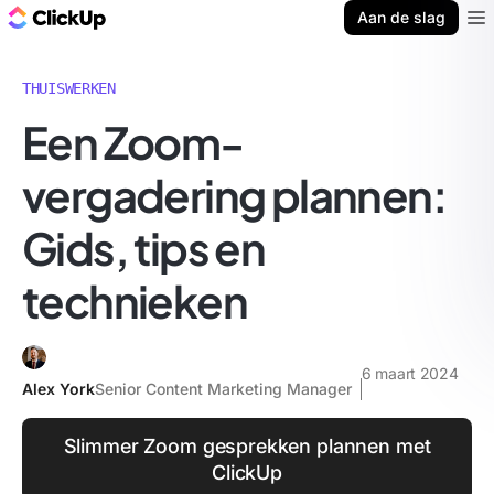
ClickUp Blog
Aan de slag
Ope
THUISWERKEN
Een Zoom-
vergadering plannen:
Gids, tips en
technieken
6 maart 2024
Alex York
Senior Content Marketing Manager
Slimmer Zoom gesprekken plannen met
ClickUp