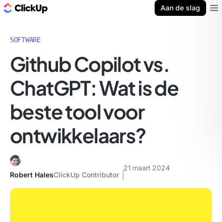
ClickUp Blog
Aan de slag
Ope
SOFTWARE
Github Copilot vs.
ChatGPT: Wat is de
beste tool voor
ontwikkelaars?
21 maart 2024
Robert Hales
ClickUp Contributor