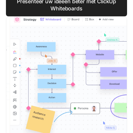
Presenteer uw ideeën beter met ClickUp
Whiteboards