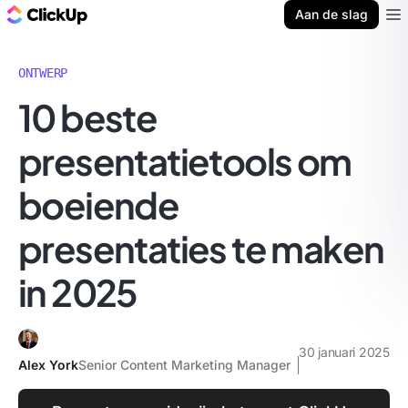
ClickUp Blog
Aan de slag
Ope
ONTWERP
10 beste
presentatietools om
boeiende
presentaties te maken
in 2025
30 januari 2025
Alex York
Senior Content Marketing Manager