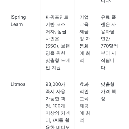
니다.
iSpring
파워포인트
기업
유료 플
Learn
기반 코스
교육
랜은 사
저자, 싱글
제공
용자당
사인온
및 자
연간
(SSO), 브랜
동화
770달러
딩을 위한
에 최
부터 시
맞춤형 도메
적
작됩니
인 지원
다.
Litmos
98,000개
효과
맞춤형
즉시 사용
적인
가격 책
가능한 과
교육
정
정, 100개
제공
이상의 커넥
에 최
터, /AI를 활
적
용한 비디오