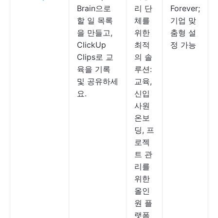
Brain으로
리 단
Forever;
할 일 목록
체를
기업 맞
을 만들고,
위한
춤형 설
ClickUp
최적
정 가능
Clips로 교
의 솔
육을 기록
루션:
및 공유하세
교육,
요.
신입
사원
온보
딩, 프
로젝
트 관
리를
위한
올인
원 플
랫폼