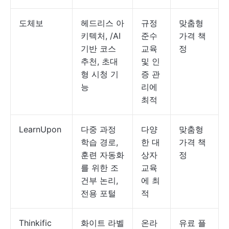
도체보
헤드리스 아
규정
맞춤형
키텍처, /AI
준수
가격 책
기반 코스
교육
정
추천, 초대
및 인
형 시청 기
증 관
능
리에
최적
LearnUpon
다중 과정
다양
맞춤형
학습 경로,
한 대
가격 책
훈련 자동화
상자
정
를 위한 조
교육
건부 논리,
에 최
전용 포털
적
Thinkific
화이트 라벨
온라
유료 플