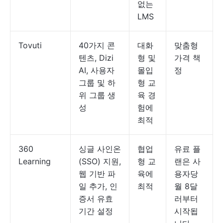
없는
LMS
Tovuti
40가지 콘
대화
맞춤형
텐츠, Dizi
형 및
가격 책
AI, 사용자
몰입
정
그룹 및 하
형 교
위 그룹 생
육 경
성
험에
최적
360
싱글 사인온
협업
유료 플
Learning
(SSO) 지원,
형 교
랜은 사
웹 기반 파
육에
용자당
일 추가, 인
최적
월 8달
증서 유효
러부터
기간 설정
시작됩