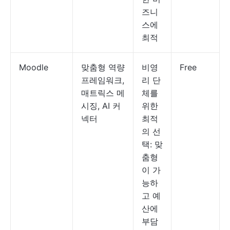
즈니
스에
최적
Moodle
맞춤형 역량
비영
Free
프레임워크,
리 단
매트릭스 메
체를
시징, AI 커
위한
넥터
최적
의 선
택: 맞
춤형
이 가
능하
고 예
산에
부담