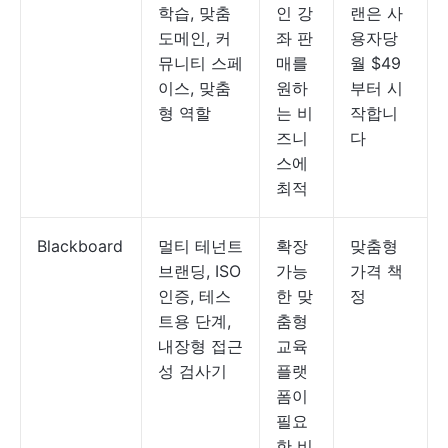
학습, 맞춤
인 강
랜은 사
도메인, 커
좌 판
용자당
뮤니티 스페
매를
월 $49
이스, 맞춤
원하
부터 시
형 역할
는 비
작합니
즈니
다
스에
최적
Blackboard
멀티 테넌트
확장
맞춤형
브랜딩, ISO
가능
가격 책
인증, 테스
한 맞
정
트용 단계,
춤형
내장형 접근
교육
성 검사기
플랫
폼이
필요
한 비