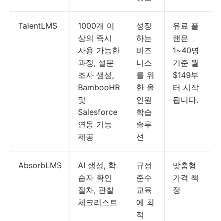
TalentLMS
1000개 이
성장
유료 플
상의 즉시
하는
랜은
사용 가능한
비즈
1~40명
과정, 설문
니스
기준 월
조사 생성,
를 위
$149부
BambooHR
한 올
터 시작
및
인원
됩니다.
Salesforce
학습
연동 기능
솔루
제공
션
AbsorbLMS
AI 생성, 학
규정
맞춤형
습자 확인
준수
가격 책
절차, 관찰
교육
정
체크리스트
에 최
적