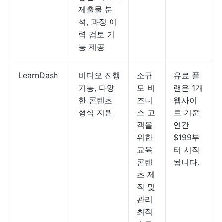
제출물 분
석, 과정 이
력 검토 기
능 제공
LearnDash
비디오 진행
소규
유료 플
기능, 다양
모 비
랜은 1개
한 콘텐츠
즈니
웹사이
형식 지원
스 고
트 기준
객을
연간
위한
$199부
교육
터 시작
콘텐
됩니다.
츠 제
작 및
관리
최적