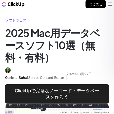
ClickUp ブログ
はじめる
Ope
ソフトウェア
2025 Mac用データベ
ースソフト10選（無
料・有料）
2025年3月27日
Garima Behal
Senior Content Editor
ClickUpで完璧なノーコード・データベー
スを作ろう