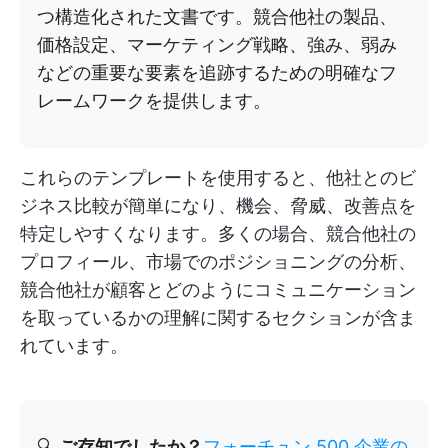
つ構造化された文書です。競合他社の製品、
価格設定、マーケティング戦略、強み、弱み
などの重要な要素を追跡するための明確なフ
レームワークを提供します。
これらのテンプレートを使用すると、他社とのビ
ジネス比較が簡単になり、機会、脅威、改善点を
特定しやすくなります。多くの場合、競合他社の
プロフィール、市場でのポジショニングの分析、
競合他社が顧客とどのようにコミュニケーション
を取っているかの理解に関するセクションが含ま
れています。
🔍
ご存知でしたか？
フォーチュン 500 企業の