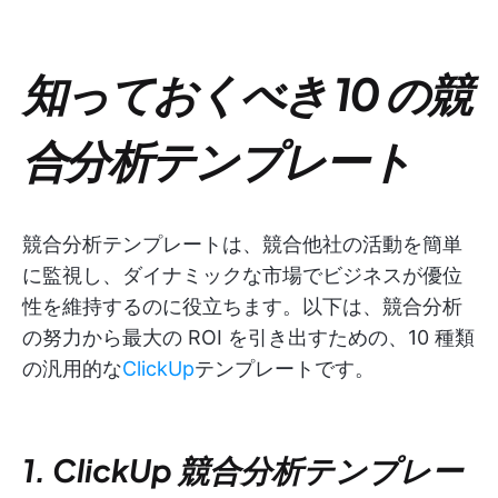
知っておくべき 10 の競
合分析テンプレート
競合分析テンプレートは、競合他社の活動を簡単
に監視し、ダイナミックな市場でビジネスが優位
性を維持するのに役立ちます。以下は、競合分析
の努力から最大の ROI を引き出すための、10 種類
の汎用的な
ClickUp
テンプレートです。
1. ClickUp 競合分析テンプレー