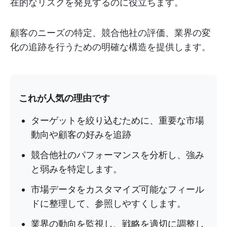
在的なリスクを発見するのに役立ちます。
顧客のニーズの特定、競合他社の評価、業界の変
化の追跡を行うための明確な構造を提供します。
これが人気の理由です
ターゲットを絞り込むために、重要な市場
動向や顧客の好みを追跡
競合他社のパフォーマンスを分析し、強み
と弱みを特定します。
市場データをカスタマイズ可能なフィール
ドに整理して、参照しやすくします。
業界の動向を監視し、戦略を適切に調整し