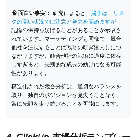
🧠 面白い事実：
研究によると、
競争は、リス
クの高い状況では注意と努力を高めますが
、
記憶の保持を妨げることがあることが示唆さ
れています。マーケティングも同様で、競合
他社を注視することは戦略の研ぎ澄ましにつ
ながりますが、競合他社の戦術に過度に依存
しすぎると、長期的な成長の妨げになる可能
性があります。
構造化された競合分析は、適切なバランスを
取り、独自のポジションを見失うことなく、
常に先頭を走り続けることを可能にします。
4. ClickUp 市場分析テンプレー