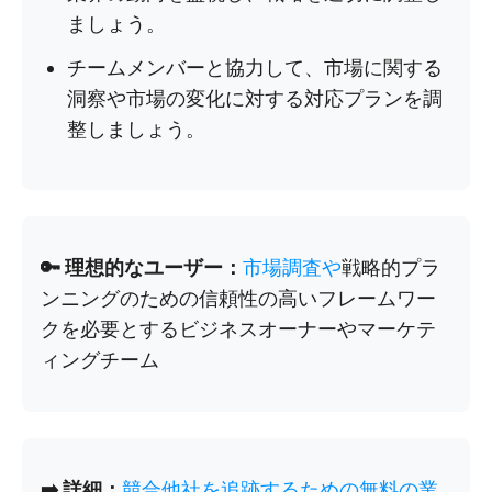
ましょう。
チームメンバーと協力して、市場に関する
洞察や市場の変化に対する対応プランを調
整しましょう。
🔑 理想的なユーザー：
市場調査や
戦略的プラ
ンニングのための信頼性の高いフレームワー
クを必要とするビジネスオーナーやマーケテ
ィングチーム
➡️ 詳細：
競合他社を追跡するための無料の業