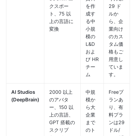
クスポー
を作
29 ド
ト、75 以
成す
ルか
上の言語に
る中
ら、企
変換
小規
業向け
模の
のカス
L&D
タム価
およ
格もご
び HR
用意し
チー
ていま
ム
す。
AI Studios
2000 以上
中規
Freeプ
(DeepBrain)
のアバタ
模か
ランあ
ー、150 以
ら大
り、有
上の言語、
企業
料プラ
GPT 搭載の
まで
ンは29
スクリプ
のト
ドル/