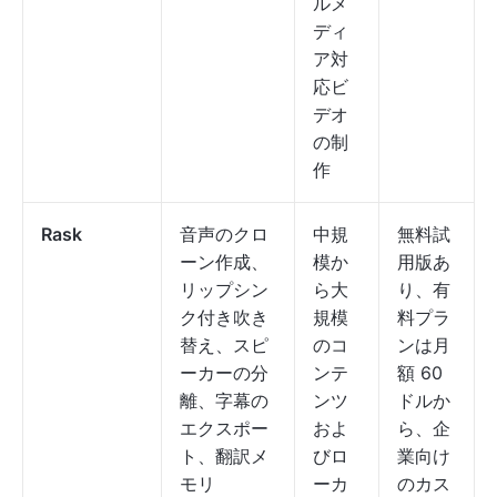
ルメ
ディ
ア対
応ビ
デオ
の制
作
Rask
音声のクロ
中規
無料試
ーン作成、
模か
用版あ
リップシン
ら大
り、有
ク付き吹き
規模
料プラ
替え、スピ
のコ
ンは月
ーカーの分
ンテ
額 60
離、字幕の
ンツ
ドルか
エクスポー
およ
ら、企
ト、翻訳メ
びロ
業向け
モリ
ーカ
のカス