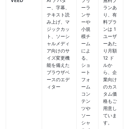
VEED
AI アバタ
フリ
無料プ
ー、字幕、
ーラ
ランあ
テキスト読
ンサ
り、有
み上げ、マ
ーや
料プラ
ジックカッ
小規
ンは 1
ト、ソーシ
模チ
ユーザ
ャルメディ
ーム
ーあた
ア向けのサ
によ
り月額
イズ変更機
る、
12 ド
能を備えた
ショ
ルか
ブラウザベ
ート
ら、企
ースのエデ
フォ
業向け
ィター
ーム
のカス
コン
タム価
テン
格もご
ツや
用意し
ソー
ていま
シャ
す。