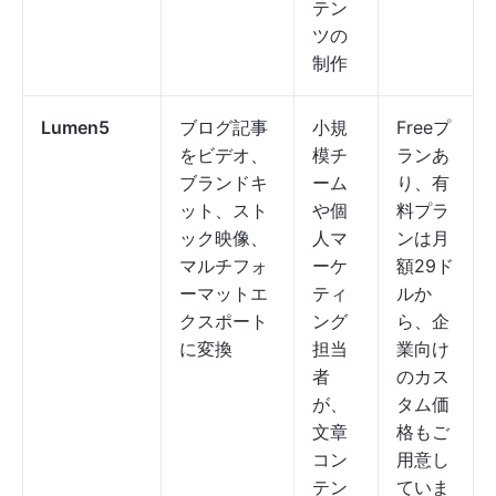
テン
ツの
制作
Lumen5
ブログ記事
小規
Freeプ
をビデオ、
模チ
ランあ
ブランドキ
ーム
り、有
ット、スト
や個
料プラ
ック映像、
人マ
ンは月
マルチフォ
ーケ
額29ド
ーマットエ
ティ
ルか
クスポート
ング
ら、企
に変換
担当
業向け
者
のカス
が、
タム価
文章
格もご
コン
用意し
テン
ていま