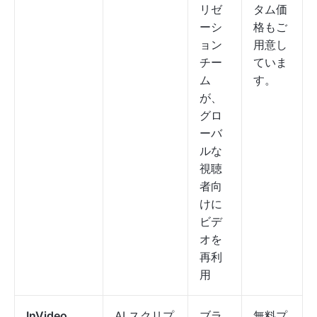
リゼ
タム価
ーシ
格もご
ョン
用意し
チー
ていま
ム
す。
が、
グロ
ーバ
ルな
視聴
者向
けに
ビデ
オを
再利
用
InVideo
AI スクリプ
ブラ
無料プ