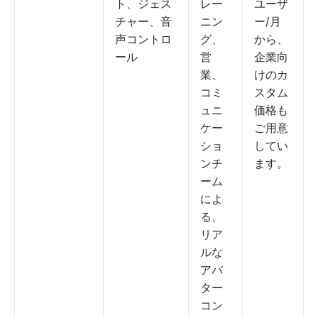
ト、ジェス
レー
ユーザ
チャー、音
ニン
ー/月
声コントロ
グ、
から、
ール
営
企業向
業、
けのカ
コミ
スタム
ュニ
価格も
ケー
ご用意
ショ
してい
ンチ
ます。
ーム
によ
る、
リア
ルな
アバ
ター
コン