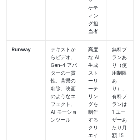
マー
ケテ
ィン
グ担
当者
Runway
テキストか
高度
無料プ
らビデオ、
な AI
ランあ
Gen-4 アバ
生成
り（使
ターの一貫
スト
用制限
性、背景の
ーリ
あ
削除、映画
ーテ
り）、
のようなエ
リン
有料プ
フェクト、
グを
ランは
AI モーショ
制作
1 ユー
ンツール
する
ザーあ
クリ
たり月
エイ
額 15