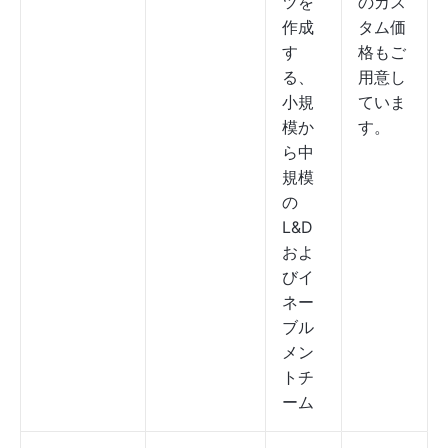
ツを
のカス
作成
タム価
す
格もご
る、
用意し
小規
ていま
模か
す。
ら中
規模
の
L&D
およ
びイ
ネー
ブル
メン
トチ
ーム