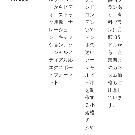
トからビデ
ンド
ランあ
オ、ストッ
コン
り、有
ク映像、ナ
テン
料プラ
レーショ
ツや
ンは月
ン、キャプ
テン
額 35
ション、ソ
ポの
ドルか
ーシャルメ
速い
ら、企
ディア対応
ソー
業向け
エクスポー
シャ
のカス
トフォーマ
ルビ
タム価
ット
デオ
格もご
を制
用意し
作す
ていま
る小
す。
規模
チー
ムや