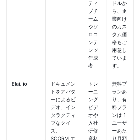
ティ
ドルか
ブチ
ら、企
ーム
業向け
やソ
のカス
ロコ
タム価
ンテ
格もご
ンツ
用意し
作成
ていま
者
す。
Elai. io
ドキュメン
トレ
無料プ
トをアバタ
ーニ
ランあ
ーによるビ
ング
り、有
デオ、イン
ビデ
料プラ
タラクティ
オや
ンは 1
ブなクイ
入社
ユーザ
ズ、
研修
ーあた
SCORM エ
資料
り月額