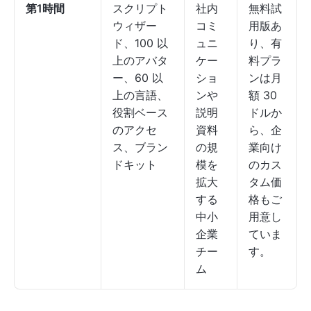
第1時間
スクリプト
社内
無料試
ウィザー
コミ
用版あ
ド、100 以
ュニ
り、有
上のアバタ
ケー
料プラ
ー、60 以
ショ
ンは月
上の言語、
ンや
額 30
役割ベース
説明
ドルか
のアクセ
資料
ら、企
ス、ブラン
の規
業向け
ドキット
模を
のカス
拡大
タム価
する
格もご
中小
用意し
企業
ていま
チー
す。
ム