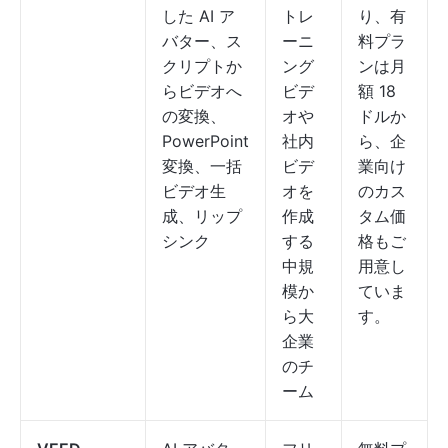
した AI ア
トレ
り、有
バター、ス
ーニ
料プラ
クリプトか
ング
ンは月
らビデオへ
ビデ
額 18
の変換、
オや
ドルか
PowerPoint
社内
ら、企
変換、一括
ビデ
業向け
ビデオ生
オを
のカス
成、リップ
作成
タム価
シンク
する
格もご
中規
用意し
模か
ていま
ら大
す。
企業
のチ
ーム