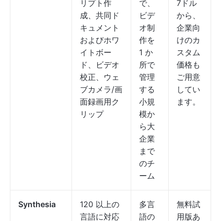
リプト作
で、
7ドル
成、共同ド
ビデ
から、
キュメント
オ制
企業向
およびホワ
作を
けのカ
イトボー
1 か
スタム
ド、ビデオ
所で
価格も
校正、ウェ
管理
ご用意
ブカメラ/画
する
してい
面録画用ク
小規
ます。
リップ
模か
ら大
企業
まで
のチ
ーム
Synthesia
120 以上の
多言
無料試
言語に対応
語の
用版あ