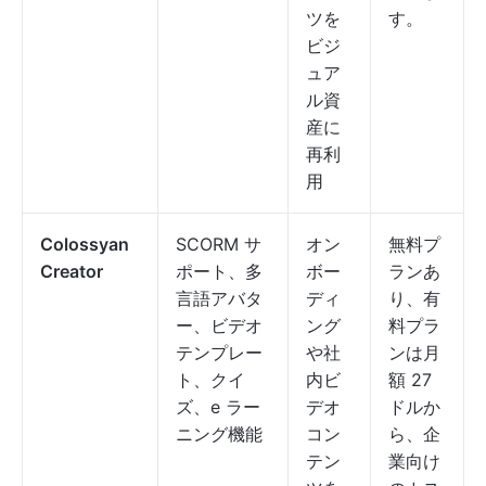
ツを
す。
ビジ
ュア
ル資
産に
再利
用
Colossyan
SCORM サ
オン
無料プ
Creator
ポート、多
ボー
ランあ
言語アバタ
ディ
り、有
ー、ビデオ
ング
料プラ
テンプレー
や社
ンは月
ト、クイ
内ビ
額 27
ズ、e ラー
デオ
ドルか
ニング機能
コン
ら、企
テン
業向け