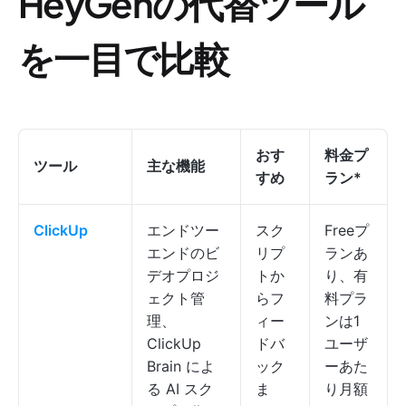
HeyGenの代替ツール
を一目で比較
おす
料金プ
ツール
主な機能
すめ
ラン*
ClickUp
エンドツー
スク
Freeプ
エンドのビ
リプ
ランあ
デオプロジ
トか
り、有
ェクト管
らフ
料プラ
理、
ィー
ンは1
ClickUp
ドバ
ユーザ
Brain によ
ック
ーあた
る AI スク
ま
り月額