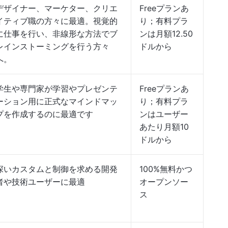
デザイナー、マーケター、クリエ
Freeプランあ
イティブ職の方々に最適。視覚的
り；有料プラ
に仕事を行い、非線形な方法でブ
ンは月額12.50
レインストーミングを行う方々
ドルから
へ。
学生や専門家が学習やプレゼンテ
Freeプランあ
ーション用に正式なマインドマッ
り；有料プラ
プを作成するのに最適です
ンはユーザー
あたり月額10
ドルから
深いカスタムと制御を求める開発
100%無料かつ
者や技術ユーザーに最適
オープンソー
ス