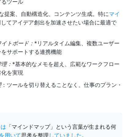
するツール
トな提案、自動構造化、コンテンツ生成。特に
マイ
用してアイデア創出を加速させたい場合に最適で
ワイトボード：
*リアルタイム編集、複数ユーザー
ンをサポートする連携機能
管理：
*基本的なメモを超え、広範なワークフロー
書化を実現
理
：ツールを切り替えることなく、仕事のプラン・
チは
「マインドマップ」という言葉が生まれる何
を用いて
思考を整理
していました
。