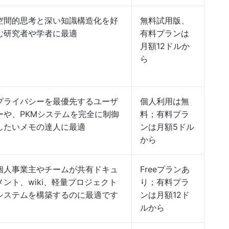
空間的思考と深い知識構造化を好
無料試用版、
む研究者や学者に最適
有料プランは
月額12ドルか
ら
プライバシーを最優先するユーザ
個人利用は無
ーや、PKMシステムを完全に制御
料；有料プラ
したいメモの達人に最適
ンは月額5ドル
から
個人事業主やチームが共有ドキュ
Freeプランあ
メント、wiki、軽量プロジェクト
り；有料プラ
システムを構築するのに最適です
ンは月額12ド
ルから