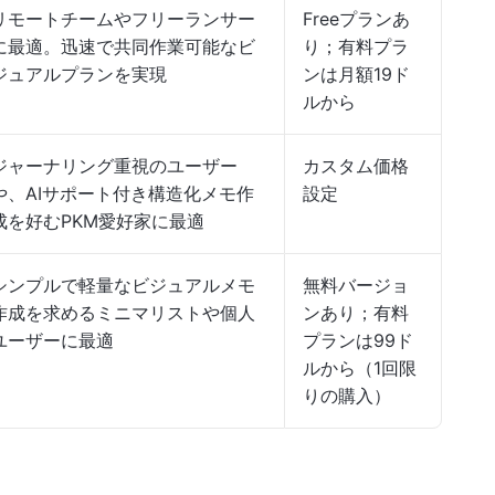
リモートチームやフリーランサー
Freeプランあ
に最適。迅速で共同作業可能なビ
り；有料プラ
ジュアルプランを実現
ンは月額19ド
ルから
ジャーナリング重視のユーザー
カスタム価格
や、AIサポート付き構造化メモ作
設定
成を好むPKM愛好家に最適
シンプルで軽量なビジュアルメモ
無料バージョ
作成を求めるミニマリストや個人
ンあり；有料
ユーザーに最適
プランは99ド
ルから（1回限
りの購入）