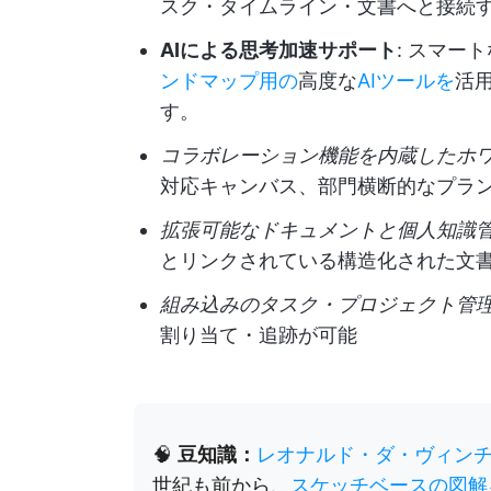
スク・タイムライン・文書へと接続
AIによる思考加速サポート
: スマー
ンドマップ用の
高度な
AIツールを
活
す。
コラボレーション機能を内蔵したホ
対応キャンバス、部門横断的なプラ
拡張可能なドキュメントと個人知識
とリンクされている構造化された文
組み込みのタスク・プロジェクト管
割り当て・追跡が可能
🧠
豆知識：
レオナルド・ダ・ヴィン
世紀も前から、
スケッチベースの図解