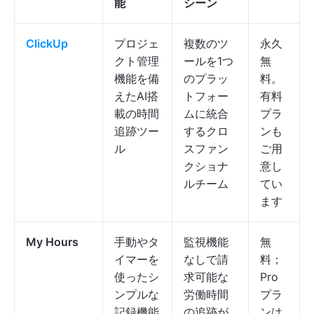
能
シーン
ClickUp
プロジェ
複数のツ
永久
クト管理
ールを1つ
無
機能を備
のプラッ
料。
えたAI搭
トフォー
有料
載の時間
ムに統合
プラ
追跡ツー
するクロ
ンも
ル
スファン
ご用
クショナ
意し
ルチーム
てい
ます
My Hours
手動やタ
監視機能
無
イマーを
なしで請
料；
使ったシ
求可能な
Pro
ンプルな
労働時間
プラ
記録機能
の追跡が
ンは