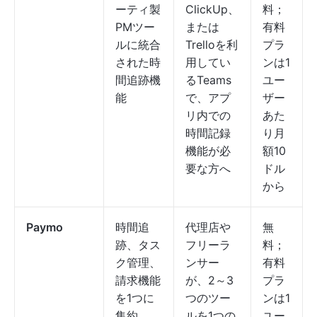
ーティ製
ClickUp、
料；
PMツー
または
有料
ルに統合
Trelloを利
プラ
された時
用してい
ンは1
間追跡機
るTeams
ユー
能
で、アプ
ザー
リ内での
あた
時間記録
り月
機能が必
額10
要な方へ
ドル
から
Paymo
時間追
代理店や
無
跡、タス
フリーラ
料；
ク管理、
ンサー
有料
請求機能
が、2～3
プラ
を1つに
つのツー
ンは1
集約
ルを1つの
ユー