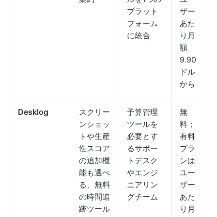
プラット
ザー
フォーム
あた
に統合
り月
額
9.90
ドル
から
Desklog
スクリー
予算管理
無
ンショッ
ツールを
料；
トや生産
必要とす
有料
性スコア
るサポー
プラ
の追加機
トデスク
ンは
能も選べ
やエンジ
ユー
る、無料
ニアリン
ザー
の時間追
グチーム
あた
跡ツール
り月