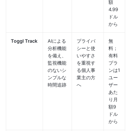
額
4.99
ドル
から
Toggl Track
AIによる
プライバ
無
分析機能
シーと使
料；
を備え、
いやすさ
有料
監視機能
を重視す
プラ
のないシ
る個人事
ンは1
ンプルな
業主の方
ユー
時間追跡
へ
ザー
あた
り月
額9
ドル
から