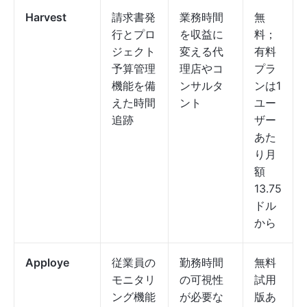
Harvest
請求書発
業務時間
無
行とプロ
を収益に
料；
ジェクト
変える代
有料
予算管理
理店やコ
プラ
機能を備
ンサルタ
ンは1
えた時間
ント
ユー
追跡
ザー
あた
り月
額
13.75
ドル
から
Apploye
従業員の
勤務時間
無料
モニタリ
の可視性
試用
ング機能
が必要な
版あ