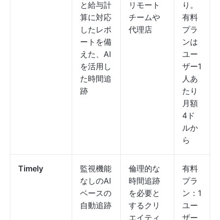
と給与計
リモート
り。
算に対応
チームや
有料
したレポ
代理店
プラ
ートを備
ンは
えた、AI
ユー
を活用し
ザー1
た時間追
人あ
跡
たり
月額
4ド
ルか
ら
Timely
監視機能
倫理的な
有料
なしのAI
時間追跡
プラ
ベースの
を必要と
ン：1
自動追跡
するクリ
ユー
エイティ
ザー