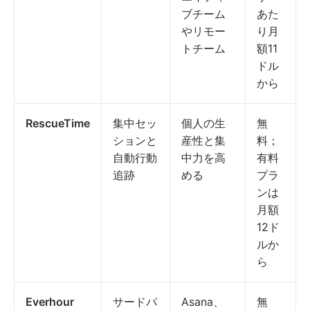
ブチーム
あた
やリモー
り月
トチーム
額11
ドル
から
RescueTime
集中セッ
個人の生
無
ションと
産性と集
料；
自動行動
中力を高
有料
追跡
める
プラ
ンは
月額
12ド
ルか
ら
Everhour
サードパ
Asana、
無