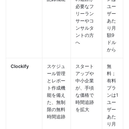
必要なフ
ユー
リーラン
ザー
サーやコ
あた
ンサルタ
り月
ントの方
額9
へ
ドル
から
Clockify
スケジュ
スタート
無
ール管理
アップや
料；
とレポー
中小企業
有料
ト作成機
が、手頃
プラ
能を備え
な価格で
ンは1
た、無制
時間追跡
ユー
限の無料
を拡大
ザー
時間追跡
あた
り月