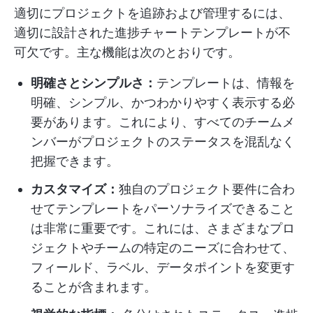
適切にプロジェクトを追跡および管理するには、
適切に設計された進捗チャートテンプレートが不
可欠です。主な機能は次のとおりです。
明確さとシンプルさ：
テンプレートは、情報を
明確、シンプル、かつわかりやすく表示する必
要があります。これにより、すべてのチームメ
ンバーがプロジェクトのステータスを混乱なく
把握できます。
カスタマイズ：
独自のプロジェクト要件に合わ
せてテンプレートをパーソナライズできること
は非常に重要です。これには、さまざまなプロ
ジェクトやチームの特定のニーズに合わせて、
フィールド、ラベル、データポイントを変更す
ることが含まれます。