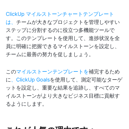
ClickUp マイルストーンチャートテンプレート
は、
チームが大きなプロジェクトを管理しやすい
ステップに分割するのに役立つ多機能ツールで
す。このテンプレートを使用して、進捗状況を全
員に明確に把握できるマイルストーンを設定し、
チームに最善の努力を促しましょう。
この
マイルストーンテンプレートを
補完するため
に
、ClickUp Goals
を使用して、測定可能なターゲ
ットを設定し、重要な結果を追跡し、すべてのマ
イルストーンがより大きなビジネス目標に貢献す
るようにします。