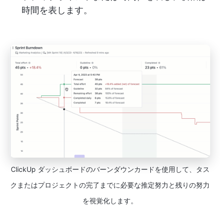
時間を表します。
ClickUp ダッシュボードのバーンダウンカードを使用して、タス
クまたはプロジェクトの完了までに必要な推定努力と残りの努力
を視覚化します。