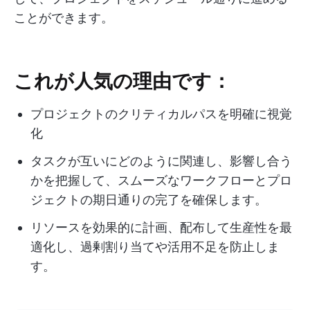
ことができます。
これが人気の理由です：
プロジェクトのクリティカルパスを明確に視覚
化
タスクが互いにどのように関連し、影響し合う
かを把握して、スムーズなワークフローとプロ
ジェクトの期日通りの完了を確保します。
リソースを効果的に計画、配布して生産性を最
適化し、過剰割り当てや活用不足を防止しま
す。