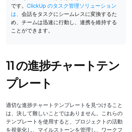
です。
ClickUp のタスク管理ソリューション
は、
会話をタスクにシームレスに変換するた
め、チームは迅速に行動し、連携を維持する
ことができます。
11 の進捗チャートテン
プレート
適切な進捗チャートテンプレートを見つけること
は、決して難しいことではありません。これらの
テンプレートを使用すると、プロジェクトの活動
を視覚化し、マイルストーンを管理し、ワークフ