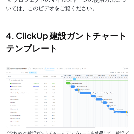
いては、このビデオをご覧ください。
4. ClickUp 建設ガントチャート
テンプレート
ClickUp の建設ガントチャートテンプレートを使用して、建設プ