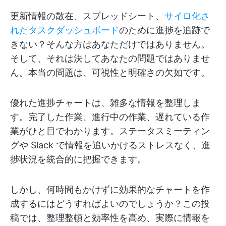
更新情報の散在、スプレッドシート、
サイロ化さ
れたタスクダッシュボード
のために進捗を追跡で
きない？そんな方はあなただけではありません。
そして、それは決してあなたの問題ではありませ
ん。本当の問題は、可視性と明確さの欠如です。
優れた進捗チャートは、雑多な情報を整理しま
す。完了した作業、進行中の作業、遅れている作
業がひと目でわかります。ステータスミーティン
グや Slack で情報を追いかけるストレスなく、進
捗状況を統合的に把握できます。
しかし、何時間もかけずに効果的なチャートを作
成するにはどうすればよいのでしょうか？この投
稿では、整理整頓と効率性を高め、実際に情報を