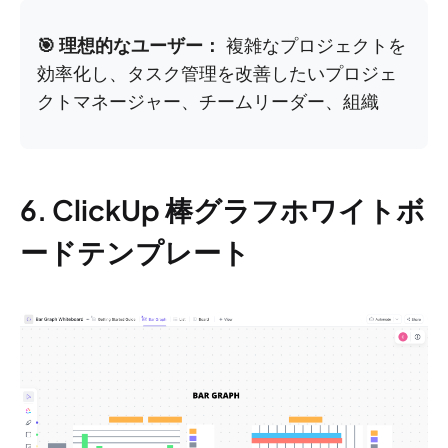
🎯 理想的なユーザー：
複雑なプロジェクトを
効率化し、タスク管理を改善したいプロジェ
クトマネージャー、チームリーダー、組織
6. ClickUp 棒グラフホワイトボ
ードテンプレート