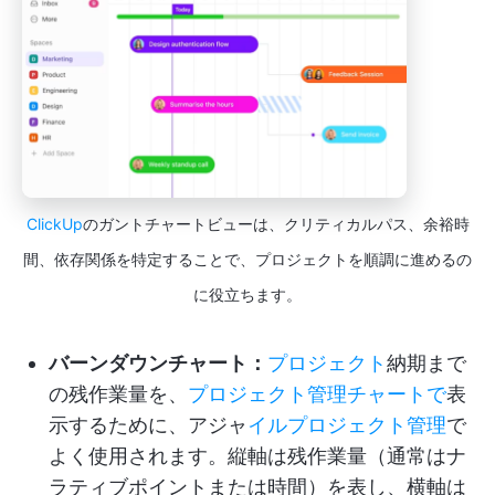
ClickUp
のガントチャートビューは、クリティカルパス、余裕時
間、依存関係を特定することで、プロジェクトを順調に進めるの
に役立ちます。
バーンダウンチャート：
プロジェクト
納期まで
の残作業量を、
プロジェクト管理チャートで
表
示するために、アジャ
イルプロジェクト管理
で
よく使用されます。縦軸は残作業量（通常はナ
ラティブポイントまたは時間）を表し、横軸は