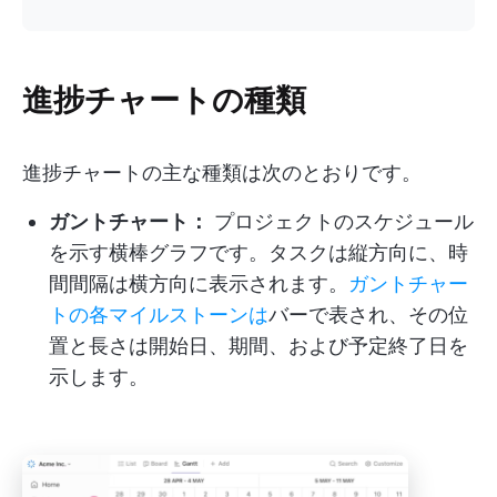
進捗チャートの種類
進捗チャートの主な種類は次のとおりです。
ガントチャート：
プロジェクトのスケジュール
を示す横棒グラフです。タスクは縦方向に、時
間間隔は横方向に表示されます。
ガントチャー
トの各マイルストーンは
バーで表され、その位
置と長さは開始日、期間、および予定終了日を
示します。