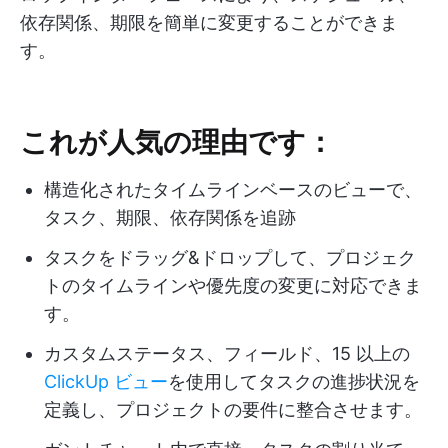
依存関係、期限を簡単に変更することができま
す。
これが人気の理由です：
構造化されたタイムラインベースのビューで、
タスク、期限、依存関係を追跡
タスクをドラッグ&ドロップして、プロジェク
トのタイムラインや優先度の変更に対応できま
す。
カスタムステータス、フィールド、15 以上の
ClickUp ビュー
を使用してタスクの進捗状況を
定義し、プロジェクトの要件に整合させます。