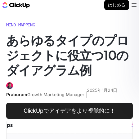
ClickUp ブログ
はじめる
Ope
MIND MAPPING
あらゆるタイプのプロ
ジェクトに役立つ10の
ダイアグラム例
2025年1月24日
Praburam
Growth Marketing Manager
ClickUpでアイデアをより視覚的に！