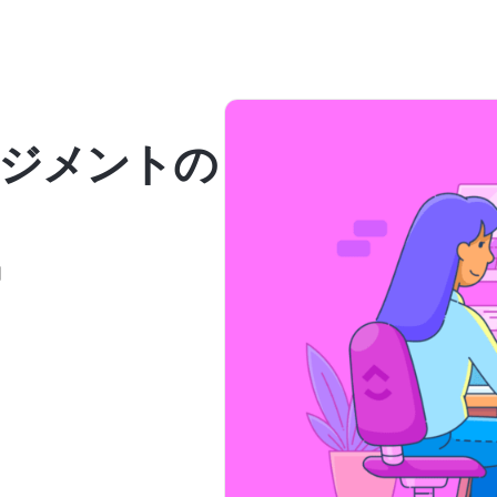
ジメントの
日