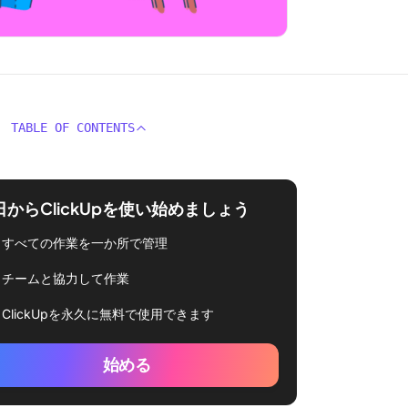
TABLE OF CONTENTS
日からClickUpを使い始めましょう
すべての作業を一か所で管理
チームと協力して作業
ClickUpを永久に無料で使用できます
始める