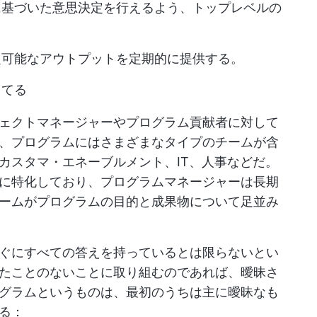
に基づいた意思決定を行えるよう、トップレベルの
定可能なアウトプットを定期的に提供する。
当てる
ェクトマネージャーやプログラム貢献者に対して
、プログラムにはさまざまなタイプのチームが含
カスタマ・エネーブルメント、IT、人事などだ。
に特化しており、プログラムマネージャーは長期
ームがプログラムの目的と成果物について足並み
ぐにすべての答えを持っているとは限らないとい
たことのないことに取り組むのであれば、曖昧さ
グラムというものは、最初のうちは主に曖昧なも
る：