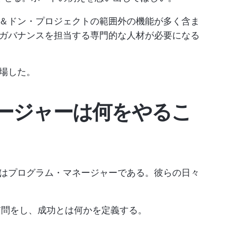
＆ドン・プロジェクトの範囲外の機能が多く含ま
ガバナンスを担当する専門的な人材が必要になる
場した。
ージャーは何をやるこ
はプログラム・マネージャーである。彼らの日々
質問をし、成功とは何かを定義する。