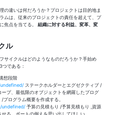
理の違いは何だろうか？プロジェクトは目的地ま
ラムは、従来のプロジェクトの責任を超えて、プ
とに焦点を当てる。
組織に対する利益、変革、変
クル
フサイクルはどのようなものだろうか？手始め
3つである：
ム構想段階
/undefined/
ステークホルダーとエグゼクティブ /
コープ、最低限のオブジェクトを網羅したプログ
 /プログラム概要を作成する。
6/undefined/
予算の見積もり /予算見積もり ,
資源
させる。ボートの例えを思い出してほしい。