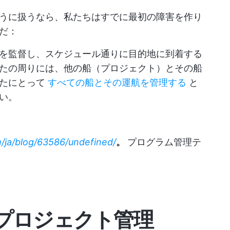
うに扱うなら、私たちはすでに最初の障害を作り
だ：
を監督し、スケジュール通りに目的地に到着する
たの周りには、他の船（プロジェクト）とその船
なたにとって
すべての船とその運航を管理する
と
い。
m/ja/blog/63586/undefined/
。
プログラム管理テ
プロジェクト管理