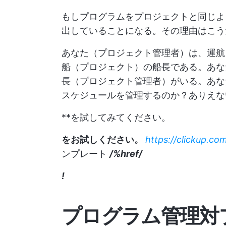
もしプログラムをプロジェクトと同じよ
出していることになる。その理由はこう
あなた（プロジェクト管理者）は、運航
船（プロジェクト）の船長である。あな
長（プロジェクト管理者）がいる。あ
スケジュールを管理するのか？ありえな
**を試してみてください。
をお試しください。
https://clickup.co
ンプレート
/%href/
!
プログラム管理対