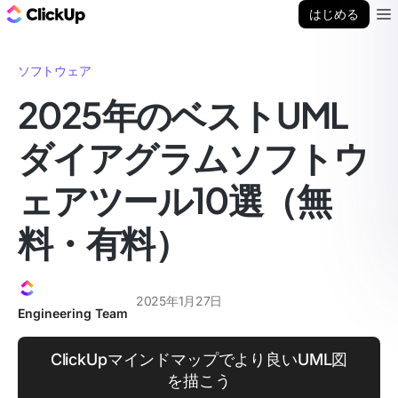
ClickUp ブログ
はじめる
Ope
ソフトウェア
2025年のベストUML
ダイアグラムソフトウ
ェアツール10選（無
料・有料）
2025年1月27日
Engineering Team
ClickUpマインドマップでより良いUML図
を描こう