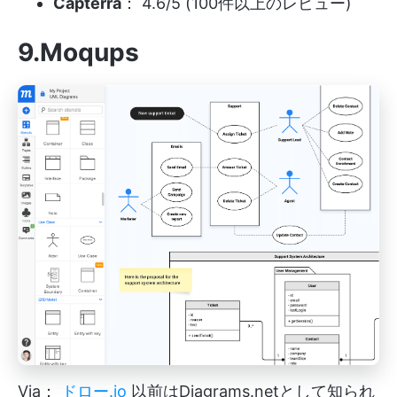
Capterra
： 4.6/5 (100件以上のレビュー)
9.Moqups
Via：
ドロー.io
以前はDiagrams.netとして知られ