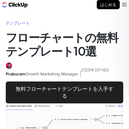
ClickUp ブログ
はじめる
Ope
テンプレート
フローチャートの無料
テンプレート10選
2025年3月14日
Praburam
Growth Marketing Manager
無料フローチャートテンプレートを入手す
る