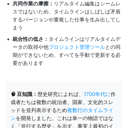
共同作業の摩擦：
リアルタイム編集はシームレ
スではないため、タイムラインはしばしば矛盾
するバージョンや重複した仕事を生み出してし
まう
統合性の低さ：
タイムラインはリアルタイムデ
ータの取得や他
プロジェクト管理ツール
との同
期ができないため、すべてを手動で更新する必
要があります
🧠 豆知識：
歴史研究によれば、
1700年代に
作
成者たちは複数の統治者、国家、文化的スレ
ッドを並列表示するため
複数行のタイムライ
ン
を開発しました。これは単一の物語ではな
く「並行する歴史」を示す、事実上最初のイ