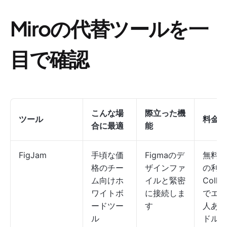
Miroの代替ツールを一
目で確認
こんな場
際立った機
ツール
料金*
合に最適
能
FigJam
手頃な価
Figmaのデ
無料。F
格のチー
ザインファ
の利用
ム向けホ
イルと緊密
Coll
ワイトボ
に接続しま
でエデ
ードツー
す
人あた
ル
ドルか