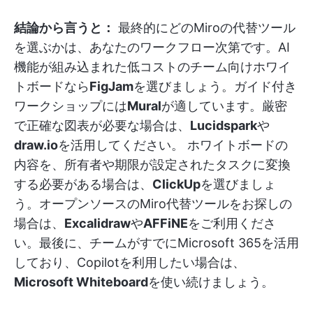
結論から言うと：
最終的にどのMiroの代替ツール
を選ぶかは、あなたのワークフロー次第です。AI
機能が組み込まれた低コストのチーム向けホワイ
トボードなら
FigJam
を選びましょう。ガイド付き
ワークショップには
Mural
が適しています。厳密
で正確な図表が必要な場合は、
Lucidspark
や
draw.io
を活用してください。 ホワイトボードの
内容を、所有者や期限が設定されたタスクに変換
する必要がある場合は、
ClickUp
を選びましょ
う。オープンソースのMiro代替ツールをお探しの
場合は、
Excalidraw
や
AFFiNE
をご利用くださ
い。最後に、チームがすでにMicrosoft 365を活用
しており、Copilotを利用したい場合は、
Microsoft Whiteboard
を使い続けましょう。