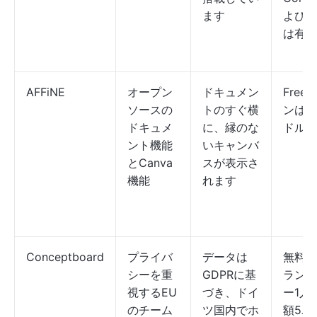
ます
よびJi
は有料
AFFiNE
オープン
ドキュメン
Free
ソースの
トのすぐ横
ンは月額
ドキュメ
に、縁のな
ドルか
ント機能
いキャンバ
とCanva
スが表示さ
機能
れます
Conceptboard
プライバ
データは
無料；
シーを重
GDPRに基
ランは
視するEU
づき、ドイ
ー1人
のチーム
ツ国内でホ
額5ユ