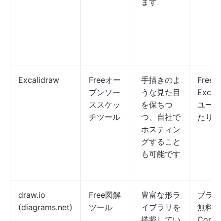
ます
Excalidraw
Freeオー
手描きのよ
Free
プンソー
うな見た目
Excal
ススケッ
を保ちつ
ユーザ
チツール
つ、自社で
たり月
ホスティン
グすること
も可能です
draw.io
Free図解
豊富な形ラ
ブラウ
(diagrams.net)
ツール
イブラリを
無料。
搭載してい
Confl