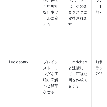
を、進捗
トボード
ランは
管理可能
は、そのま
ー1人
な仕事ツ
まタスクに
額7ド
ールに変
変換されま
える
す
Lucidspark
ブレイン
Lucidchart
無料。
ストーミ
と連携し
ランは
ングを正
て、正確な
7.95
確な図解
図を作成で
へと昇華
きます
させる