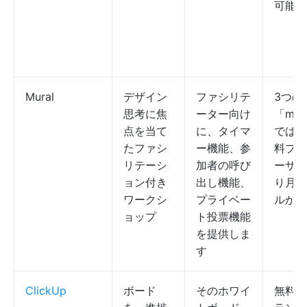
可能で
Mural
デザイン
ファシリテ
3つの
思考に焦
ーター向け
「mur
点を当て
に、タイマ
では無
たファシ
ー機能、参
料プラ
リテーシ
加者の呼び
ーザー
ョン付き
出し機能、
り月額
ワークシ
プライベー
ルから
ョップ
ト投票機能
を提供しま
す
ClickUp
ボード
そのホワイ
無料；