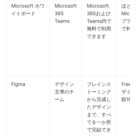
Microsoft ホワ
Microsoft
Microsoft
ほとん
イトボード
365
365および
Micro
Teams
Teams内で
プラン
無料で利用
で利用
できます
Figma
デザイン
ブレインス
Fre
主導のチ
トーミング
ザイン
ーム
から完成し
額16
たデザイン
まで、すべ
てを一か所
で完結でき