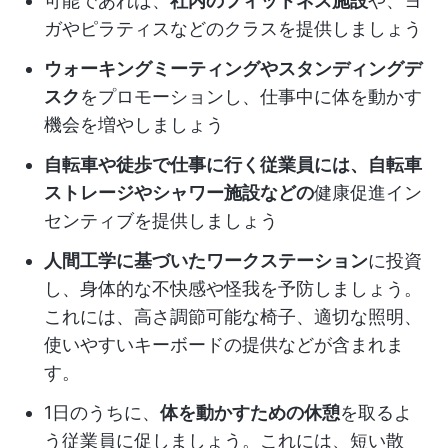
可能であれば、
社内のフィットネス施設
や、ヨ
ガやピラティスなどのクラスを提供しましょう
ウォーキングミーティングやスタンディングデ
スク
をプロモーションし、仕事中に体を動かす
機会を増やしましょう
自転車や徒歩で仕事に行く従業員には、自転車
ストレージやシャワー施設などの
健康促進イン
センティブ
を提供しましょう
人間工学に基づいたワークステーション
に投資
し、身体的な不快感や怪我を予防しましょう。
これには、高さ調節可能な椅子、適切な照明、
使いやすいキーボードの提供などが含まれま
す。
1日のうちに、
体を動かすための休憩
を取るよ
う従業員に促しましょう。これには、短い散