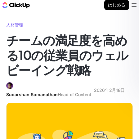
ClickUp ブログ
はじめる
Ope
人材管理
チームの満足度を高め
る10の従業員のウェル
ビーイング戦略
2026年2月18日
Sudarshan Somanathan
Head of Content